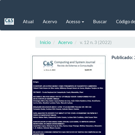
Navegação
Principal
Conteúdo
Atual
Acervo
Acesso
Buscar
Código d
principal
Barra
Lateral
Início
Acervo
v. 12 n. 3 (2022)
Publicado: